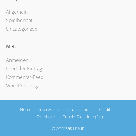
Allgemein
Spielbericht
Uncategorized
Meta
Anmelden
Feed der Einträge
Kommentar-Feed
WordPress.org
Home
Impressum
Datenschutz
Credits
Feedback
Cookie-Richtlinie (EU)
© Andreas Braun