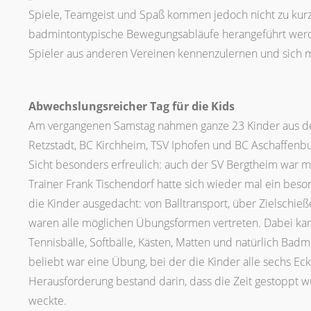
Spiele, Teamgeist und Spaß kommen jedoch nicht zu kurz. 
badmintontypische Bewegungsabläufe herangeführt wer
Spieler aus anderen Vereinen kennenzulernen und sich 
Abwechslungsreicher Tag für die Kids
Am vergangenen Samstag nahmen ganze 23 Kinder aus de
Retzstadt, BC Kirchheim, TSV Iphofen und BC Aschaffenbur
Sicht besonders erfreulich: auch der SV Bergtheim war mit
Trainer Frank Tischendorf hatte sich wieder mal ein be
die Kinder ausgedacht: von Balltransport, über Zielschie
waren alle möglichen Übungsformen vertreten. Dabei kame
Tennisbälle, Softbälle, Kästen, Matten und natürlich Bad
beliebt war eine Übung, bei der die Kinder alle sechs E
Herausforderung bestand darin, dass die Zeit gestoppt w
weckte.