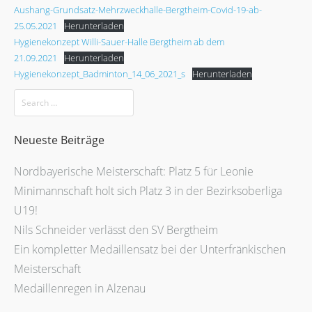
Aushang-Grundsatz-Mehrzweckhalle-Bergtheim-Covid-19-ab-
25.05.2021
Herunterladen
Hygienekonzept Willi-Sauer-Halle Bergtheim ab dem
21.09.2021
Herunterladen
Hygienekonzept_Badminton_14_06_2021_s
Herunterladen
Neueste Beiträge
Nordbayerische Meisterschaft: Platz 5 für Leonie
Minimannschaft holt sich Platz 3 in der Bezirksoberliga
U19!
Nils Schneider verlässt den SV Bergtheim
Ein kompletter Medaillensatz bei der Unterfränkischen
Meisterschaft
Medaillenregen in Alzenau