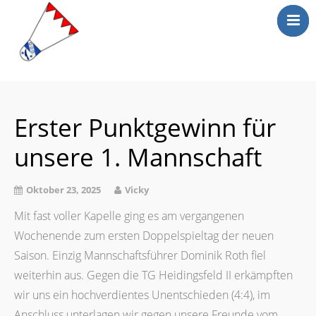
Mitgliederbereic
Home
News
Erster Punktgewinn für
Training
unsere 1. Mannschaft
Mannschaft
Media
Oktober 23, 2025
Vicky
Kontakt
Mit fast voller Kapelle ging es am vergangenen
Wochenende zum ersten Doppelspieltag der neuen
Saison. Einzig Mannschaftsführer Dominik Roth fiel
weiterhin aus. Gegen die TG Heidingsfeld II erkämpften
wir uns ein hochverdientes Unentschieden (4:4), im
Anschluss unterlagen wir gegen unsere Freunde vom