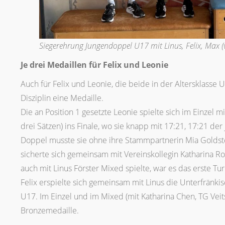
Siegerehrung Jungendoppel U17 mit Linus, Felix, Max (v.
Je drei Medaillen für Felix und Leonie
Auch für Felix und Leonie, die beide in der Altersklasse U
Disziplin eine Medaille.
Die an Position 1 gesetzte Leonie spielte sich im Einzel mi
drei Sätzen) ins Finale, wo sie knapp mit 17:21, 17:21 der
Doppel musste sie ohne ihre Stammpartnerin Mia Golds
sicherte sich gemeinsam mit Vereinskollegin Katharina Ro
auch mit Linus Förster Mixed spielte, war es das erste Tu
Felix erspielte sich gemeinsam mit Linus die Unterfränk
U17. Im Einzel und im Mixed (mit Katharina Chen, TG Vei
Bronzemedaille.