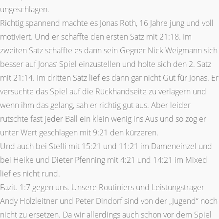
ungeschlagen.
Richtig spannend machte es Jonas Roth, 16 Jahre jung und voll
motiviert. Und er schaffte den ersten Satz mit 21:18. Im
zweiten Satz schaffte es dann sein Gegner Nick Weigmann sich
besser auf Jonas‘ Spiel einzustellen und holte sich den 2. Satz
mit 21:14. Im dritten Satz lief es dann gar nicht Gut für Jonas. Er
versuchte das Spiel auf die Rückhandseite zu verlagern und
wenn ihm das gelang, sah er richtig gut aus. Aber leider
rutschte fast jeder Ball ein klein wenig ins Aus und so zog er
unter Wert geschlagen mit 9:21 den kürzeren.
Und auch bei Steffi mit 15:21 und 11:21 im Dameneinzel und
bei Heike und Dieter Pfenning mit 4:21 und 14:21 im Mixed
lief es nicht rund.
Fazit. 1:7 gegen uns. Unsere Routiniers und Leistungsträger
Andy Holzleitner und Peter Dindorf sind von der „Jugend“ noch
nicht zu ersetzen. Da wir allerdings auch schon vor dem Spiel